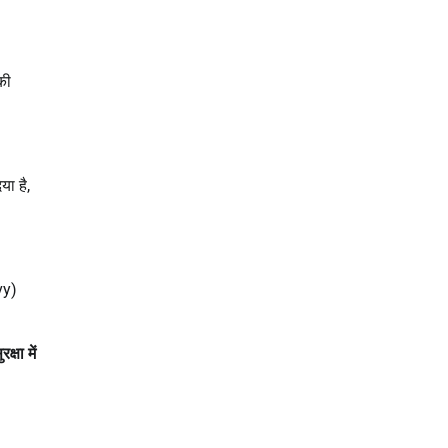
की
या है,
vy)
्षा में