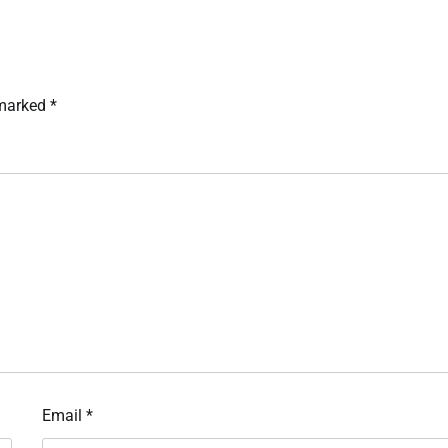
 marked
*
Email
*