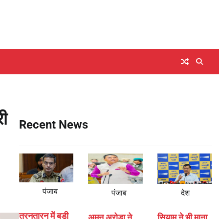
ी
Recent News
पंजाब
पंजाब
देश
तरनतारन में बड़ी
अमन अरोड़ा ने
सियाम ने भी माना,