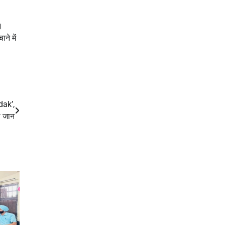
ं।
ने में
dak’,
ी जान