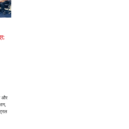
्र;
ाब और
भाग,
ट्रल