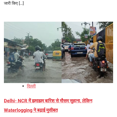
जारी किए […]
दिल्ली
Delhi- NCR में झमाझम बारिश से मौसम सुहाना, लेकिन
Waterlogging ने बढ़ाई मुसीबत