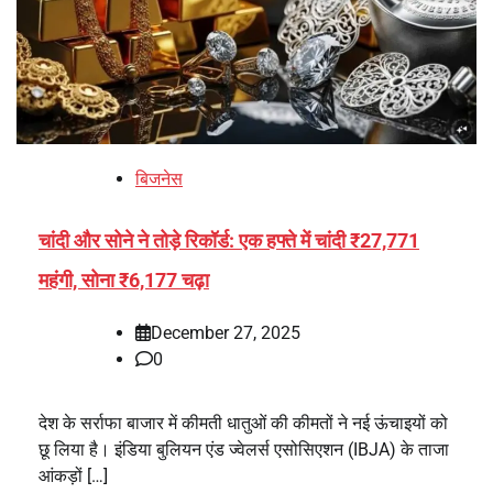
बिजनेस
चांदी और सोने ने तोड़े रिकॉर्ड: एक हफ्ते में चांदी ₹27,771
महंगी, सोना ₹6,177 चढ़ा
December 27, 2025
0
देश के सर्राफा बाजार में कीमती धातुओं की कीमतों ने नई ऊंचाइयों को
छू लिया है। इंडिया बुलियन एंड ज्वेलर्स एसोसिएशन (IBJA) के ताजा
आंकड़ों […]