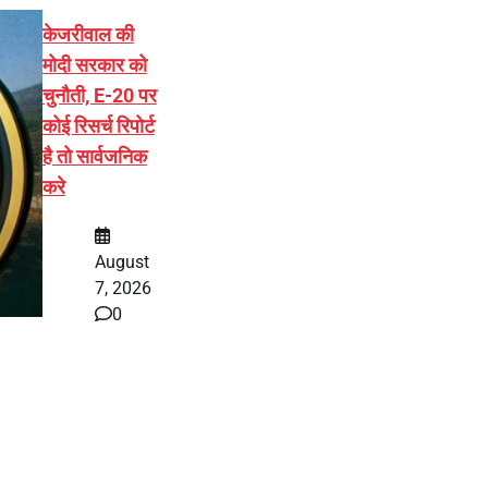
केजरीवाल की
मोदी सरकार को
चुनौती, E-20 पर
कोई रिसर्च रिपोर्ट
है तो सार्वजनिक
करे
August
7, 2026
0