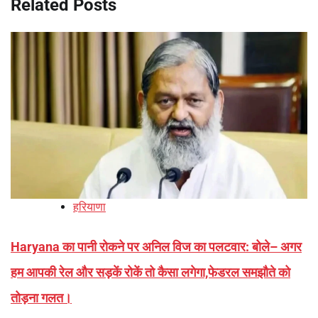
Related Posts
हरियाणा
Haryana का पानी रोकने पर अनिल विज का पलटवार: बोले– अगर
हम आपकी रेल और सड़कें रोकें तो कैसा लगेगा,फेडरल समझौते को
तोड़ना गलत।