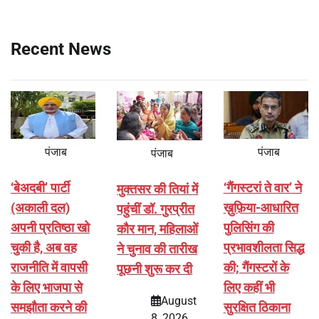
Recent News
पंजाब
पंजाब
पंजाब
‘बेअदबी’ पार्टी
‘गैंगस्टरां ते वार’ ने
मुक्तसर की तियां में
(अकाली दल)
ख़ुफ़िया-आधारित
पहुंचीं डॉ. गुरप्रीत
अपनी प्रतिष्ठा खो
पुलिसिंग की
कौर मान, महिलाओं
चुकी है, अब वह
प्रभावशीलता सिद्ध
ने चुनाव की तारीख
राजनीति में वापसी
की; गैंगस्टरों के
पूछनी शुरू कर दी
के लिए भाजपा से
लिए कहीं भी
August
समझौता करने की
सुरक्षित ठिकाना
8, 2026