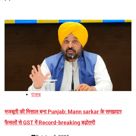
पंजाब
मजबूती की मिसाल बना Punjab: Mann sarkar के समझदार
फैसलों से GST में Record-breaking बढ़ोतरी