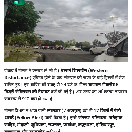
पंजाब में मौसम ने करवट ले ली है।
वेस्टर्न डिस्टर्बेंस (
Western
Disturbance)
एक्टिव होने के बाद सोमवार को राज्य के कई हिस्सों में तेज
बारिश हुई। इस बारिश की वजह से 24 घंटे के भीतर
तापमान में करीब
8
डिग्री सेल्सियस की गिरावट
दर्ज की गई है। अब राज्य का अधिकतम तापमान
सामान्य से
9°C
कम
हो गया है।
मौसम विभाग ने आज यानी
मंगलवार (
7
अक्टूबर)
को भी
12
जिलों में येलो
अलर्ट (
Yellow Alert)
जारी किया है। इनमें
संगरूर
,
पटियाला
,
फतेहगढ़
साहिब
,
मोहाली
,
लुधियाना
,
रूपनगर
,
जालंधर
,
कपूरथला
,
होशियारपुर
,
गुरदासपुर और पठानकोट
शामिल हैं।