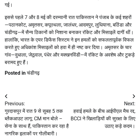
गई।
इससे पहले 7 और 8 मई की दरम्यानी रात पाकिस्तान ने पंजाब के कई शहरों
—पठानकोट, अमृतसर, कपूरथला, जालंधर, आदमपुर, लुधियाना, बठिंडा और
चंडीगढ़—में सैन्य ठिकानों को निशाना बनाकर रॉकेट और मिसाइलें दागीं थीं।
हालांकि, भारत के एयर डिफेंस सिस्टम ने इन हमलों को सफलतापूर्वक विफल
करते हुए अधिकांश मिसाइलों को हवा में ही नष्ट कर दिया। अमृतसर के चार
गांव—दुधाला, जेठूवाल, पंधेर और मक्खनविंडी—में रॉकेट के अवशेष और टुकड़े
बरामद हुए हैं।
Posted in
चंडीगढ़
Post
Previous:
Next:
navigation
गुरदासपुर में रात 9 से सुबह 5 तक
हवाई हमले के बीच आईपीएल मैच रद्द,
ब्लैकआउट लागू: CM मान बोले –
BCCI ने खिलाड़ियों की सुरक्षा के लिए
सेना के साथ हैं, पाकिस्तान कर रहा है
उठाए कड़े कदम।
नागरिक इलाकों पर गोलीबारी।