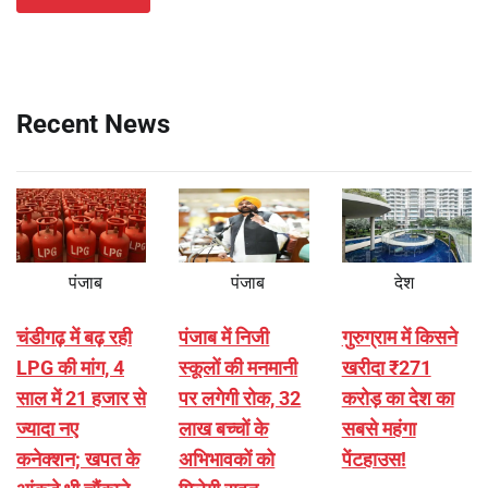
Recent News
पंजाब
पंजाब
देश
चंडीगढ़ में बढ़ रही
पंजाब में निजी
गुरुग्राम में किसने
LPG की मांग, 4
स्कूलों की मनमानी
खरीदा ₹271
साल में 21 हजार से
पर लगेगी रोक, 32
करोड़ का देश का
ज्यादा नए
लाख बच्चों के
सबसे महंगा
कनेक्शन; खपत के
अभिभावकों को
पेंटहाउस!