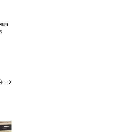
 लाइन
िए
ॉलेज।