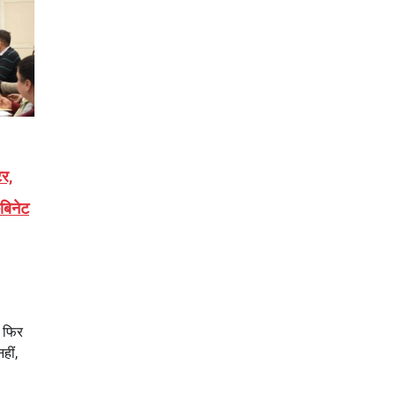
टर,
बिनेट
र फिर
हीं,