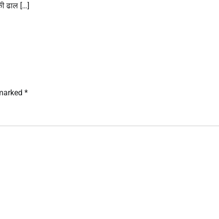
की ढाल […]
 marked
*