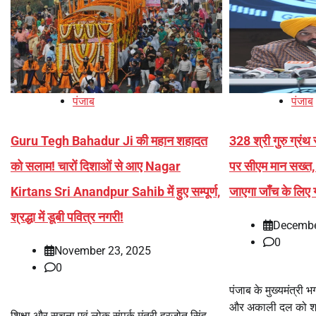
पंजाब
पंजाब
Guru Tegh Bahadur Ji की महान शहादत
328 श्री गुरु ग्रंथ
को सलाम! चारों दिशाओं से आए Nagar
पर सीएम मान सख्त, 
Kirtans Sri Anandpur Sahib में हुए सम्पूर्ण,
जाएगा जाँच के लिए
श्रद्धा में डूबी पवित्र नगरी!
Decembe
0
November 23, 2025
0
पंजाब के मुख्यमंत्री 
और अकाली दल को श्
शिक्षा और सूचना एवं लोक संपर्क मंत्री हरजोत सिंह