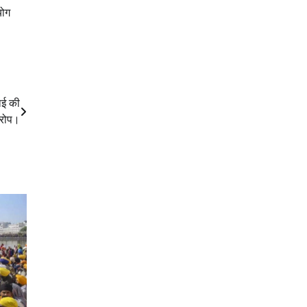
योग
ाई की
आरोप।