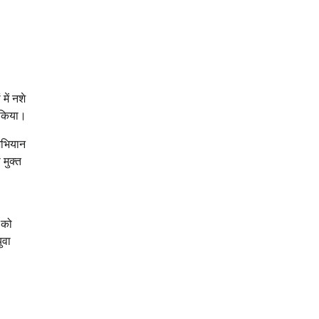
में नशे
त किया।
 अभियान
 मुक्त
 को
ुवा