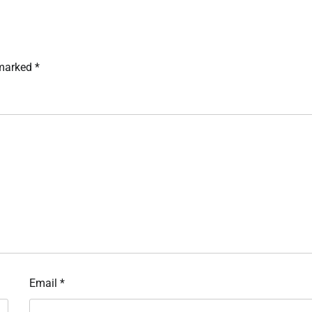
 marked
*
Email
*