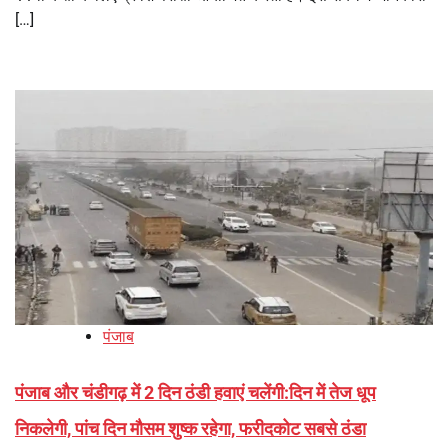
[…]
पंजाब
पंजाब और चंडीगढ़ में 2 दिन ठंडी हवाएं चलेंगी:दिन में तेज धूप
निकलेगी, पांच दिन मौसम शुष्क रहेगा, फरीदकोट सबसे ठंडा