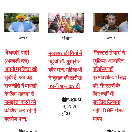
पंजाब
पंजाब
पंजाब
‘बेअदबी’ पार्टी
‘गैंगस्टरां ते वार’ ने
मुक्तसर की तियां में
(अकाली दल)
ख़ुफ़िया-आधारित
पहुंचीं डॉ. गुरप्रीत
अपनी प्रतिष्ठा खो
पुलिसिंग की
कौर मान, महिलाओं
चुकी है, अब वह
प्रभावशीलता सिद्ध
ने चुनाव की तारीख
राजनीति में वापसी
की; गैंगस्टरों के
पूछनी शुरू कर दी
के लिए भाजपा से
लिए कहीं भी
August
समझौता करने की
सुरक्षित ठिकाना
8, 2026
कोशिश कर रही है:
नहीं : DGP गौरव
0
बलतेज पन्नू
यादव
August
August