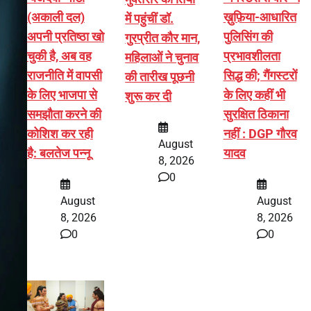
(अकाली दल)
ख़ुफ़िया-आधारित
में पहुंचीं डॉ.
अपनी प्रतिष्ठा खो
पुलिसिंग की
गुरप्रीत कौर मान,
चुकी है, अब वह
प्रभावशीलता
महिलाओं ने चुनाव
राजनीति में वापसी
सिद्ध की; गैंगस्टरों
की तारीख पूछनी
के लिए भाजपा से
के लिए कहीं भी
शुरू कर दी
समझौता करने की
सुरक्षित ठिकाना
कोशिश कर रही
नहीं : DGP गौरव
August
है: बलतेज पन्नू
यादव
8, 2026
0
August
August
8, 2026
8, 2026
0
0