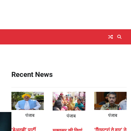
Recent News
पंजाब
पंजाब
पंजाब
‘बेअदबी’ पार्टी
‘गैंगस्टरां ते वार’ ने
मुक्तसर की तियां