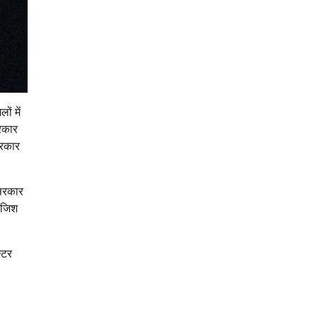
ं में
सरकार
सरकार
 सरकार
साजिश
्टर