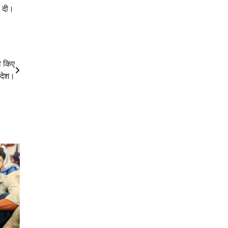
ह दी।
ी किए
देश।