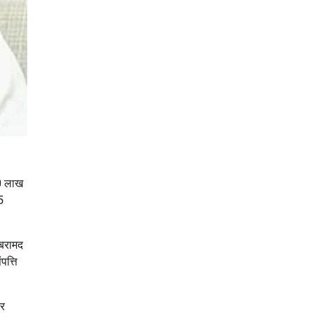
50 लाख
5
 बरामद
पत्ति
ार