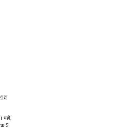
 में
। वहीं,
 तक 5