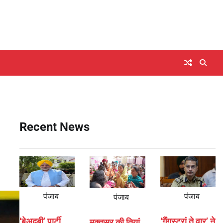
Recent News
पंजाब
पंजाब
पंजाब
‘बेअदबी’ पार्टी
‘गैंगस्टरां ते वार’ ने
मुक्तसर की तियां