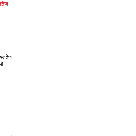
लतेज
ज बलतेज
ली