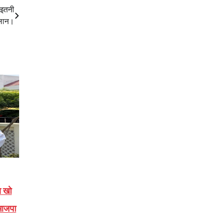
 इतनी
ऐलान।
ा खो
 भाजपा