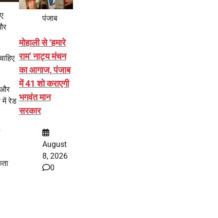
ुए
पंजाब
 और
मोहाली से ‘हमारे
राम’ नाट्य मंचन
 चाहिए
का आगाज, पंजाब
में 41 शो कराएगी
च और
भगवंत मान
ें रेड
सरकार
August
8, 2026
कता
0