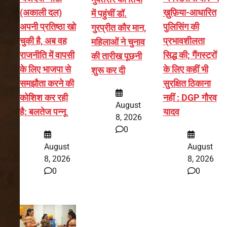
(अकाली दल)
ख़ुफ़िया-आधारित
में पहुंचीं डॉ.
अपनी प्रतिष्ठा खो
पुलिसिंग की
गुरप्रीत कौर मान,
चुकी है, अब वह
प्रभावशीलता
महिलाओं ने चुनाव
राजनीति में वापसी
सिद्ध की; गैंगस्टरों
की तारीख पूछनी
के लिए भाजपा से
के लिए कहीं भी
शुरू कर दी
समझौता करने की
सुरक्षित ठिकाना
कोशिश कर रही
नहीं : DGP गौरव
August
है: बलतेज पन्नू
यादव
8, 2026
0
August
August
8, 2026
8, 2026
0
0