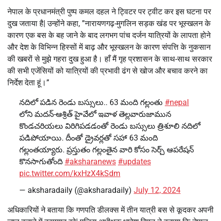
नेपाल के प्रधानमंत्री पुष्प कमल दहल ने ट्विटर पर ट्वीट कर इस घटना पर
दुख जताया है| उन्होंने कहा, ”नारायणगढ़-मुगलिन सड़क खंड पर भूस्खलन के
कारण एक बस के बह जाने के बाद लगभग पांच दर्जन यात्रियों के लापता होने
और देश के विभिन्न हिस्सों में बाढ़ और भूस्खलन के कारण संपत्ति के नुकसान
की खबरों से मुझे गहरा दुख हुआ है। हाँ मैं गृह प्रशासन के साथ-साथ सरकार
की सभी एजेंसियों को यात्रियों की प्रभावी ढंग से खोज और बचाव करने का
निर्देश देता हूं।”
నదిలో పడిన రెండు బస్సులు.. 63 మంది గల్లంతు
#nepal
లోని మదన్-ఆశ్రిత్ హైవేలో ఇవాళ తెల్లవారుజామున
కొండచరియలు విరిగిపడడంతో రెండు బస్సులు త్రిశూలి నదిలో
పడిపోయాయి. దీంతో డ్రైవర్లతో సహా 63 మంది
గల్లంతయ్యారు. ప్రస్తుతం గల్లంతైన వారి కోసం సెర్చ్ ఆపరేషన్
కొనసాగుతోంది
#aksharanews
#updates
pic.twitter.com/kxHzX4kSdm
— aksharadaily (@aksharadaily)
July 12, 2024
अधिकारियों ने बताया कि गणपति डीलक्स में तीन यात्री बस से कूदकर अपनी