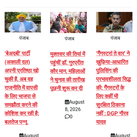
पंजाब
पंजाब
पंजाब
‘बेअदबी’ पार्टी
‘गैंगस्टरां ते वार’ ने
मुक्तसर की तियां में
(अकाली दल)
ख़ुफ़िया-आधारित
पहुंचीं डॉ. गुरप्रीत
अपनी प्रतिष्ठा खो
पुलिसिंग की
कौर मान, महिलाओं
चुकी है, अब वह
प्रभावशीलता सिद्ध
ने चुनाव की तारीख
राजनीति में वापसी
की; गैंगस्टरों के
पूछनी शुरू कर दी
के लिए भाजपा से
लिए कहीं भी
August
समझौता करने की
सुरक्षित ठिकाना
8, 2026
कोशिश कर रही है:
नहीं : DGP गौरव
0
बलतेज पन्नू
यादव
August
August