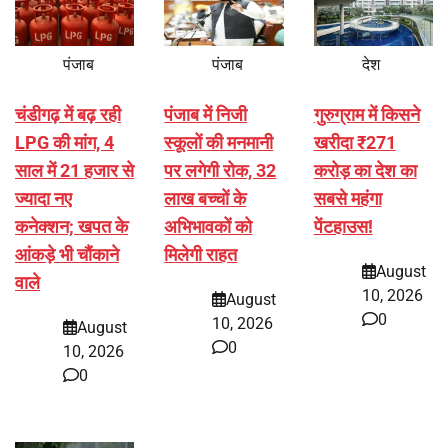
पंजाब
पंजाब
देश
चंडीगढ़ में बढ़ रही
पंजाब में निजी
गुरुग्राम में किसने
LPG की मांग, 4
स्कूलों की मनमानी
खरीदा ₹271
साल में 21 हजार से
पर लगेगी रोक, 32
करोड़ का देश का
ज्यादा नए
लाख बच्चों के
सबसे महंगा
कनेक्शन; खपत के
अभिभावकों को
पेंटहाउस!
आंकड़े भी चौंकाने
मिलेगी राहत
August
वाले
10, 2026
August
0
10, 2026
August
0
10, 2026
0