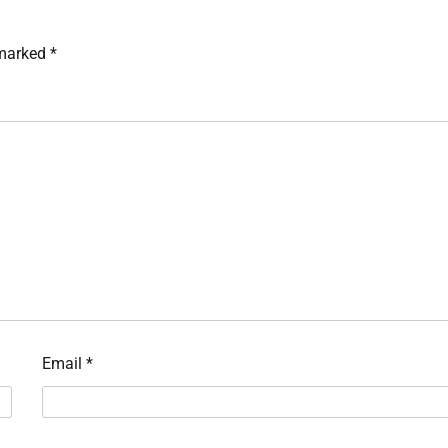
 marked
*
Email
*