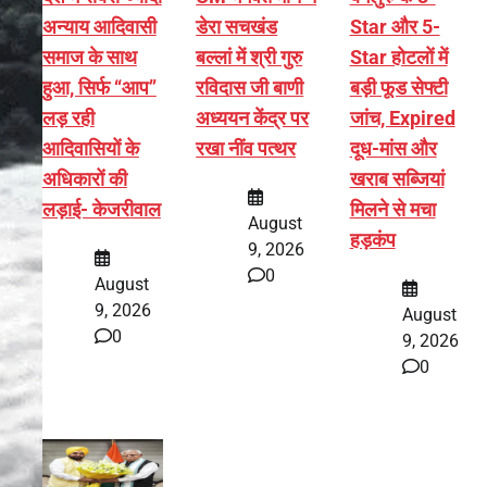
अन्याय आदिवासी
डेरा सचखंड
Star और 5-
समाज के साथ
बल्लां में श्री गुरु
Star होटलों में
हुआ, सिर्फ ‘‘आप’’
रविदास जी बाणी
बड़ी फूड सेफ्टी
लड़ रही
अध्ययन केंद्र पर
जांच, Expired
आदिवासियों के
रखा नींव पत्थर
दूध-मांस और
अधिकारों की
खराब सब्जियां
लड़ाई- केजरीवाल
मिलने से मचा
August
हड़कंप
9, 2026
0
August
9, 2026
August
0
9, 2026
0