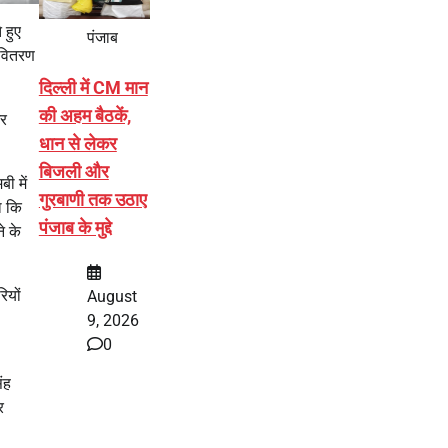
 हुए
पंजाब
 वितरण
दिल्ली में CM मान
की अहम बैठकें,
और
धान से लेकर
बिजली और
ी में
गुरबाणी तक उठाए
ा कि
पंजाब के मुद्दे
े के
ियों
August
।
9, 2026
0
ंह
र