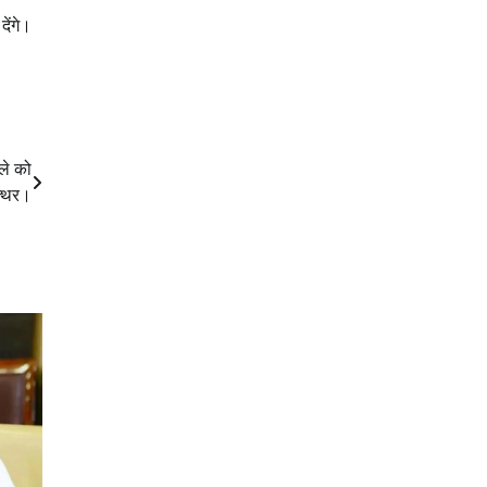
ेंगे।
ले को
त्थर।