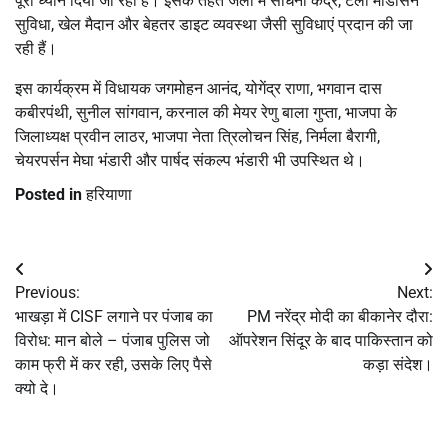
पूरा ध्यान दिया जा रहा है। इसके तहत जेलों में साधना केंद्र, टेली मेडिसिन
सुविधा, खेल मैदान और बेहतर डाइट व्यवस्था जैसी सुविधाएं प्रदान की जा
रही हैं।
इस कार्यक्रम में विधायक जगमोहन आनंद, योगेंद्र राणा, भगवान दास
कबीरपंथी, सुनील सांगवान, करनाल की मेयर रेणु बाला गुप्ता, भाजपा के
जिलाध्यक्ष प्रवीन लाठर, भाजपा नेता त्रिलोचन सिंह, निर्मला बैरागी,
चेयरपर्सन मेघा भंडारी और पार्षद संकल्प भंडारी भी उपस्थित थे।
Posted in
हरियाणा
Post
Previous:
Next:
navigation
भाखड़ा में CISF लगाने पर पंजाब का
PM नरेंद्र मोदी का बीकानेर दौरा:
विरोध: मान बोले – पंजाब पुलिस जो
ऑपरेशन सिंदूर के बाद पाकिस्तान को
काम फ्री में कर रही, उसके लिए पैसे
कड़ा संदेश।
क्यो दे।