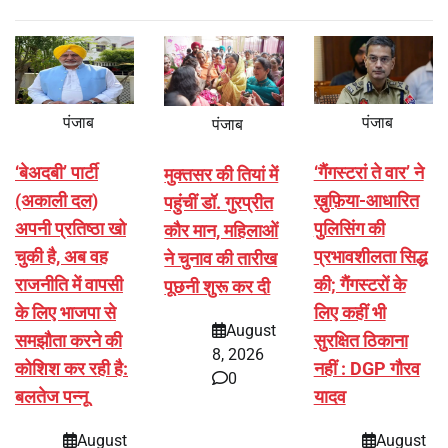
पंजाब
पंजाब
पंजाब
‘बेअदबी’ पार्टी
‘गैंगस्टरां ते वार’ ने
मुक्तसर की तियां में
(अकाली दल)
ख़ुफ़िया-आधारित
पहुंचीं डॉ. गुरप्रीत
अपनी प्रतिष्ठा खो
पुलिसिंग की
कौर मान, महिलाओं
चुकी है, अब वह
प्रभावशीलता सिद्ध
ने चुनाव की तारीख
राजनीति में वापसी
की; गैंगस्टरों के
पूछनी शुरू कर दी
के लिए भाजपा से
लिए कहीं भी
August
समझौता करने की
सुरक्षित ठिकाना
8, 2026
कोशिश कर रही है:
नहीं : DGP गौरव
0
बलतेज पन्नू
यादव
August
August