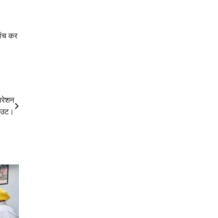
जांच कर
परेशन
कआउट।