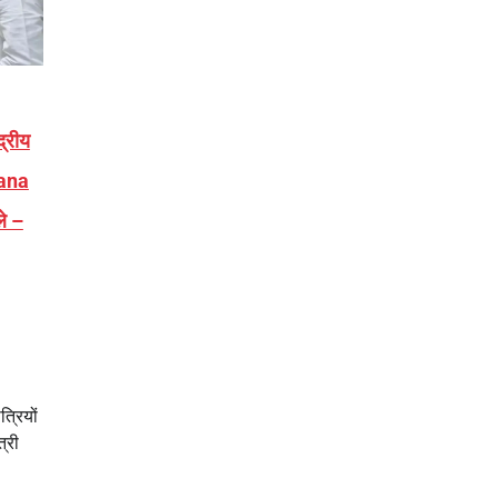
द्रीय
iana
ले –
्रियों
त्री