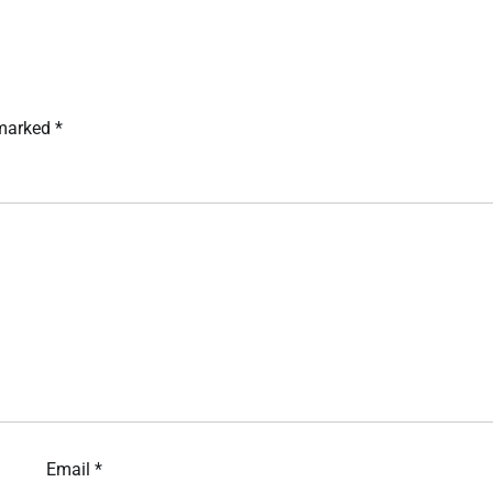
 marked
*
Email
*