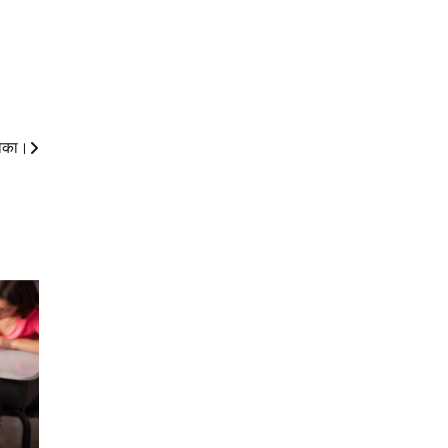
मौका।