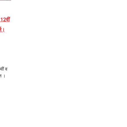
 12वीं
्ज।
वीं व
इन ।