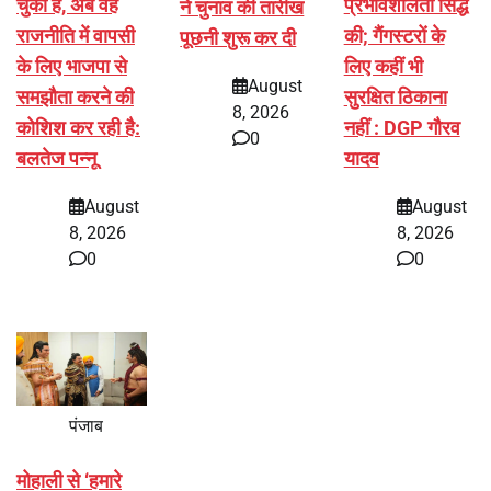
चुकी है, अब वह
प्रभावशीलता सिद्ध
ने चुनाव की तारीख
राजनीति में वापसी
की; गैंगस्टरों के
पूछनी शुरू कर दी
के लिए भाजपा से
लिए कहीं भी
August
समझौता करने की
सुरक्षित ठिकाना
8, 2026
कोशिश कर रही है:
नहीं : DGP गौरव
0
बलतेज पन्नू
यादव
August
August
8, 2026
8, 2026
0
0
पंजाब
मोहाली से ‘हमारे