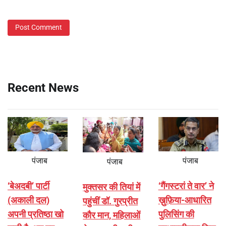
Recent News
पंजाब
पंजाब
पंजाब
‘बेअदबी’ पार्टी
‘गैंगस्टरां ते वार’ ने
मुक्तसर की तियां में
(अकाली दल)
ख़ुफ़िया-आधारित
पहुंचीं डॉ. गुरप्रीत
अपनी प्रतिष्ठा खो
पुलिसिंग की
कौर मान, महिलाओं