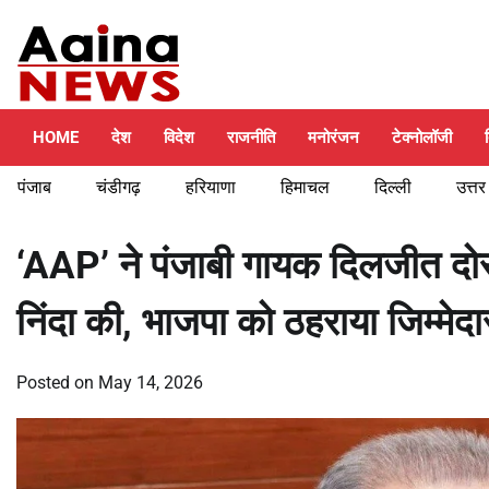
Skip
Thursday, August 6, 2026
to
content
HOME
देश
विदेश
राजनीति
मनोरंजन
टेक्नोलॉजी
पंजाब
चंडीगढ़
हरियाणा
हिमाचल
दिल्ली
उत्तर
‘AAP’ ने पंजाबी गायक दिलजीत दोसा
निंदा की, भाजपा को ठहराया जिम्मेदा
Posted on
May 14, 2026