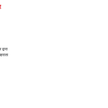
ं
द्वारा
गहराता