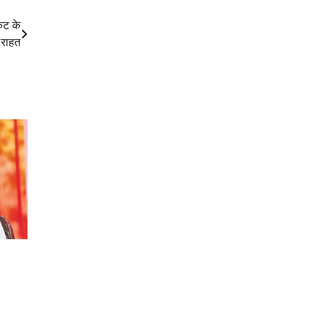
ंकट के
 राहत