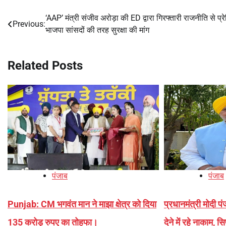
‘AAP’ मंत्री संजीव अरोड़ा की ED द्वारा गिरफ्तारी राजनीति से प्रे
Post
Previous:
भाजपा सांसदों की तरह सुरक्षा की मांग
navigation
Related Posts
पंजाब
पंजाब
Punjab: CM भगवंत मान ने माझा क्षेत्र को दिया
प्रधानमंत्री मोदी पं
135 करोड़ रुपए का तोहफा।
देने में रहे नाकाम,