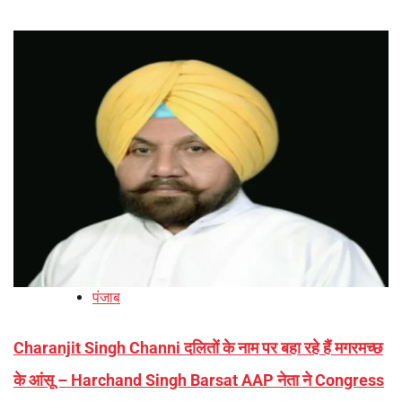
पंजाब
Charanjit Singh Channi दलितों के नाम पर बहा रहे हैं मगरमच्छ
के आंसू – Harchand Singh Barsat AAP नेता ने Congress