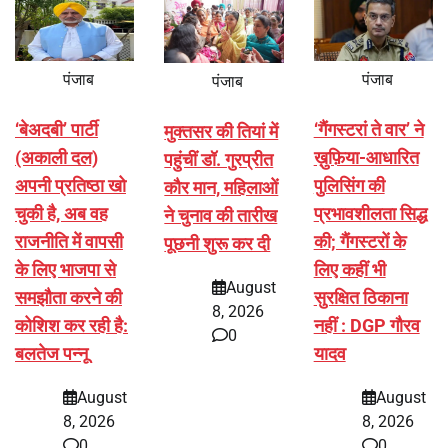
पंजाब
पंजाब
पंजाब
‘बेअदबी’ पार्टी
‘गैंगस्टरां ते वार’ ने
मुक्तसर की तियां में
(अकाली दल)
ख़ुफ़िया-आधारित
पहुंचीं डॉ. गुरप्रीत
अपनी प्रतिष्ठा खो
पुलिसिंग की
कौर मान, महिलाओं
चुकी है, अब वह
प्रभावशीलता सिद्ध
ने चुनाव की तारीख
राजनीति में वापसी
की; गैंगस्टरों के
पूछनी शुरू कर दी
के लिए भाजपा से
लिए कहीं भी
August
समझौता करने की
सुरक्षित ठिकाना
8, 2026
कोशिश कर रही है:
नहीं : DGP गौरव
0
बलतेज पन्नू
यादव
August
August
8, 2026
8, 2026
0
0