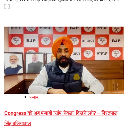
[…]
पंजाब
Congress को अब पंजाबी ‘सांप-नेवला’ दिखने लगे? – प्रितपाल
सिंह बलियावाल