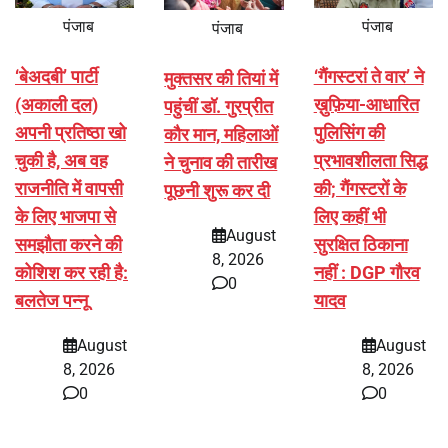
पंजाब
पंजाब
पंजाब
‘बेअदबी’ पार्टी
‘गैंगस्टरां ते वार’ ने
मुक्तसर की तियां में
(अकाली दल)
ख़ुफ़िया-आधारित
पहुंचीं डॉ. गुरप्रीत
अपनी प्रतिष्ठा खो
पुलिसिंग की
कौर मान, महिलाओं
चुकी है, अब वह
प्रभावशीलता सिद्ध
ने चुनाव की तारीख
राजनीति में वापसी
की; गैंगस्टरों के
पूछनी शुरू कर दी
के लिए भाजपा से
लिए कहीं भी
August
समझौता करने की
सुरक्षित ठिकाना
8, 2026
कोशिश कर रही है:
नहीं : DGP गौरव
0
बलतेज पन्नू
यादव
August
August
8, 2026
8, 2026
0
0