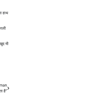
ता हाथ
काली
खुद भी
 Aman
ा है”