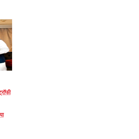
्रॉफी
या