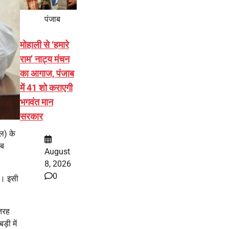
पंजाब
मोहाली से ‘हमारे
राम’ नाट्य मंचन
का आगाज, पंजाब
में 41 शो कराएगी
भगवंत मान
सरकार
ल) के
अब
August
8, 2026
0
ए। इसी
 तरह
़ी में