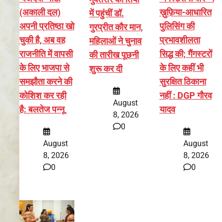
(अकाली दल)
ख़ुफ़िया-आधारित
में पहुंचीं डॉ.
अपनी प्रतिष्ठा खो
पुलिसिंग की
गुरप्रीत कौर मान,
चुकी है, अब वह
प्रभावशीलता
महिलाओं ने चुनाव
राजनीति में वापसी
सिद्ध की; गैंगस्टरों
की तारीख पूछनी
के लिए भाजपा से
के लिए कहीं भी
शुरू कर दी
समझौता करने की
सुरक्षित ठिकाना
कोशिश कर रही
नहीं : DGP गौरव
August
है: बलतेज पन्नू
यादव
8, 2026
0
August
August
8, 2026
8, 2026
0
0