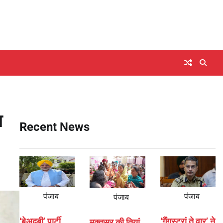
ा
Recent News
पंजाब
पंजाब
पंजाब
‘बेअदबी’ पार्टी
‘गैंगस्टरां ते वार’ ने
मुक्तसर की तियां