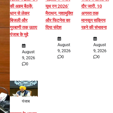
की अहम बैठकें,
यूथ रन 2026’
दौर जारी, 10
धान से लेकर
मैराथन, नशामुक्ति
अगस्त तक
बिजली और
और फिटनेस का
मानसून सक्रिय
गुरबाणी तक उठाए
दिया संदेश
रहने की संभावना
पंजाब के मुद्दे
August
August
9, 2026
9, 2026
August
0
0
9, 2026
0
पंजाब