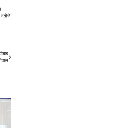
े
 नतीजे
पंजाब
लीवाल