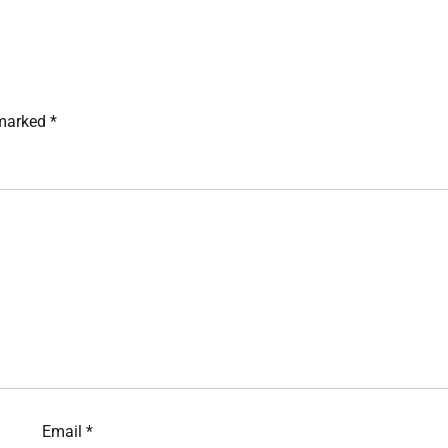
 marked
*
Email
*