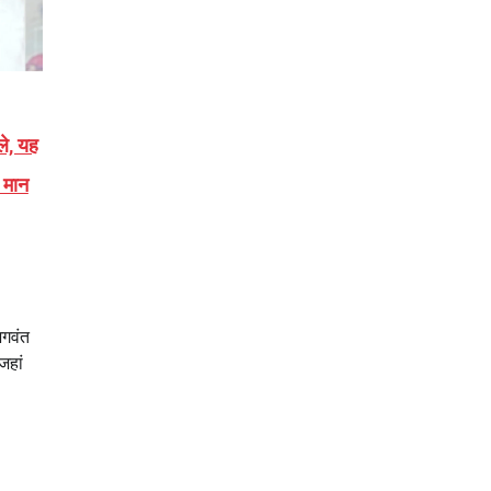
ले, यह
ह मान
भगवंत
जहां