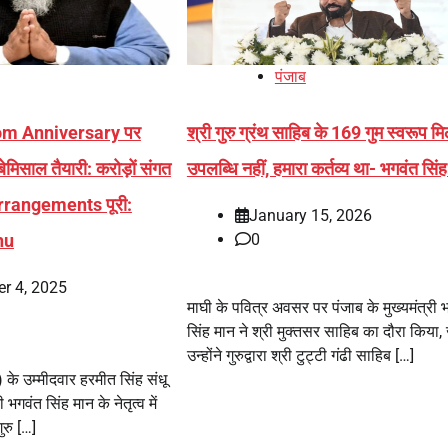
पंजाब
om Anniversary पर
श्री गुरु ग्रंथ साहिब के 169 गुम स्वरूप मि
िसाल तैयारी: करोड़ों संगत
उपलब्धि नहीं, हमारा कर्तव्य था- भगवंत सिं
Arrangements पूरी:
January 15, 2026
hu
0
r 4, 2025
माघी के पवित्र अवसर पर पंजाब के मुख्यमंत्री 
सिंह मान ने श्री मुक्तसर साहिब का दौरा किया, 
उन्होंने गुरुद्वारा श्री टुट्टी गंढी साहिब […]
के उम्मीदवार हरमीत सिंह संधू
ी भगवंत सिंह मान के नेतृत्व में
ुरु […]