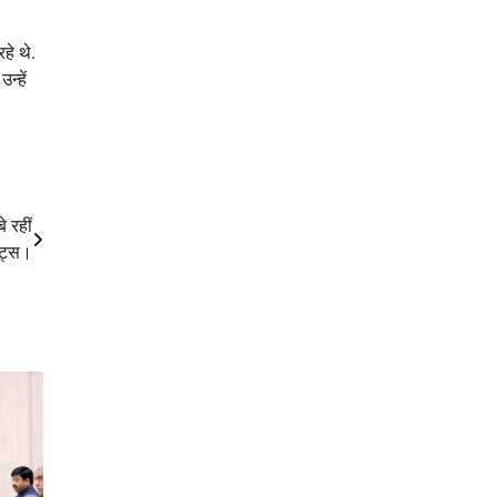
हे थे.
न्हें
 रहीं
डेट्स।