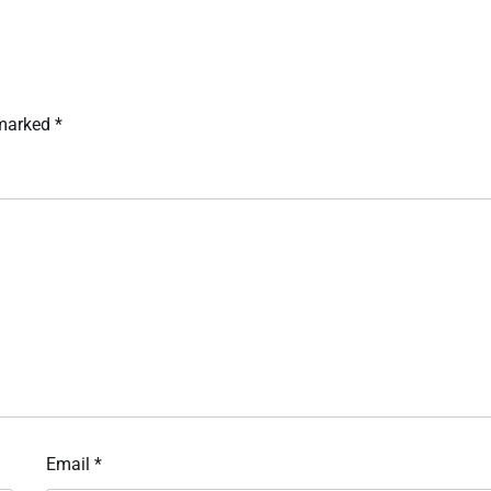
 marked
*
Email
*