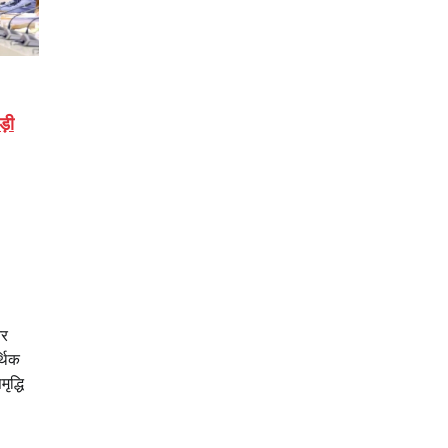
ड़ी
और
्थिक
ृद्धि