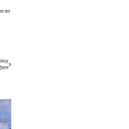
बात कर
olicy
ऐलान