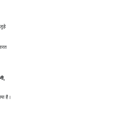
ुड़े
भारत
नी,
गया है।