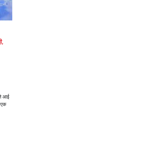
ी,
ने आई
े एक