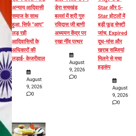
अन्याय आदिवासी
डेरा सचखंड
Star और 5-
समाज के साथ
बल्लां में श्री गुरु
Star होटलों में
हुआ, सिर्फ ‘‘आप’’
रविदास जी बाणी
बड़ी फूड सेफ्टी
लड़ रही
अध्ययन केंद्र पर
जांच, Expired
आदिवासियों के
रखा नींव पत्थर
दूध-मांस और
अधिकारों की
खराब सब्जियां
लड़ाई- केजरीवाल
मिलने से मचा
August
हड़कंप
9, 2026
0
August
9, 2026
August
0
9, 2026
0