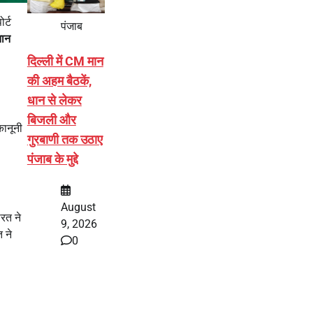
र्ट
पंजाब
तान
दिल्ली में CM मान
की अहम बैठकें,
धान से लेकर
बिजली और
कानूनी
गुरबाणी तक उठाए
पंजाब के मुद्दे
August
ारत ने
9, 2026
 ने
0