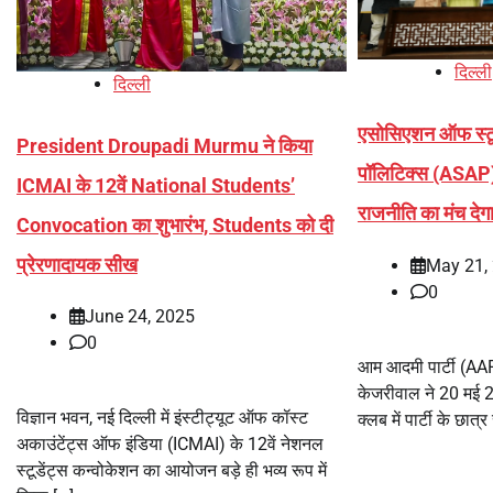
दिल्ली
दिल्ली
एसोसिएशन ऑफ स्टूड
President Droupadi Murmu ने किया
पॉलिटिक्स (ASAP) 
ICMAI के 12वें National Students’
राजनीति का मंच देग
Convocation का शुभारंभ, Students को दी
प्रेरणादायक सीख
May 21,
0
June 24, 2025
0
आम आदमी पार्टी (AAP
केजरीवाल ने 20 मई 2
विज्ञान भवन, नई दिल्ली में इंस्टीट्यूट ऑफ कॉस्ट
क्लब में पार्टी के छा
अकाउंटेंट्स ऑफ इंडिया (ICMAI) के 12वें नेशनल
स्टूडेंट्स कन्वोकेशन का आयोजन बड़े ही भव्य रूप में