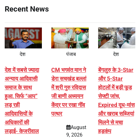
Recent News
देश
पंजाब
देश
देश में सबसे ज्यादा
CM भगवंत मान ने
बेंगलुरु के 3-Star
अन्याय आदिवासी
डेरा सचखंड बल्लां
और 5-Star
समाज के साथ
में श्री गुरु रविदास
होटलों में बड़ी फूड
हुआ, सिर्फ ‘‘आप’’
जी बाणी अध्ययन
सेफ्टी जांच,
लड़ रही
केंद्र पर रखा नींव
Expired दूध-मांस
आदिवासियों के
पत्थर
और खराब सब्जियां
अधिकारों की
मिलने से मचा
August
लड़ाई- केजरीवाल
हड़कंप
9, 2026