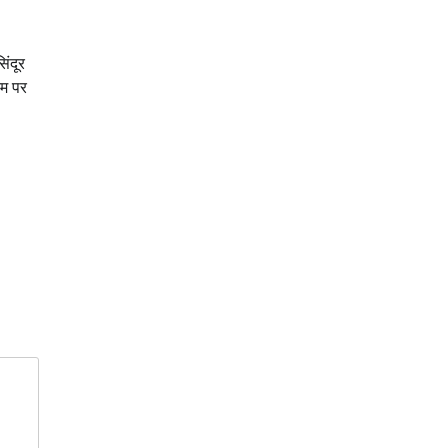
िंदूर
रम पर