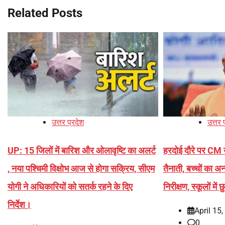
Related Posts
उत्तर प्रदेश
उत्तर 
UP: 15 जिलों में बारिश और ओलावृष्टि का अलर्ट
हरदोई दौरे पर CM य
, नया पश्चिमी विक्षोभ आज से होगा सक्रिय, सीएम
तैनाती, बच्चों का अ
योगी ने अधिकारियों को सतर्क रहने के दिए
निरीक्षण, स्कूलों में 
निर्देश।
April 15
0