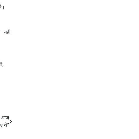
है।
 – यही
ी,
जो आज
ए थे”