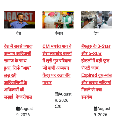
देश
पंजाब
देश
देश में सबसे ज्यादा
CM भगवंत मान ने
बेंगलुरु के 3-Star
अन्याय आदिवासी
डेरा सचखंड बल्लां
और 5-Star
समाज के साथ
में श्री गुरु रविदास
होटलों में बड़ी फूड
हुआ, सिर्फ ‘‘आप’’
जी बाणी अध्ययन
सेफ्टी जांच,
लड़ रही
केंद्र पर रखा नींव
Expired दूध-मांस
आदिवासियों के
पत्थर
और खराब सब्जियां
अधिकारों की
मिलने से मचा
August
लड़ाई- केजरीवाल
हड़कंप
9, 2026
0
August
August
9, 2026
9, 2026