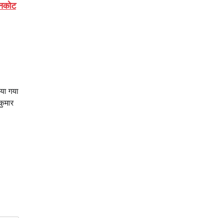
ठानकोट
िया गया
कुमार