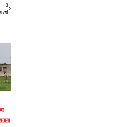
ू – 3
ravel
चा
 बनाया