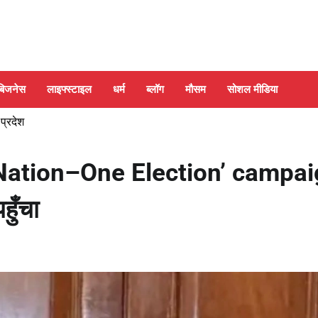
बिजनेस
लाइफ्स्टाइल
धर्म
ब्लॉग
मौसम
सोशल मीडिया
 प्रदेश
e Nation–One Election’ campa
ुँचा