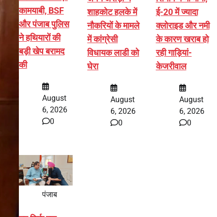
कामयाबी, BSF
शाहकोट हलके में
ई-20 में ज्यादा
और पंजाब पुलिस
नौकरियों के मामले
क्लोराइड और नमी
ने हथियारों की
में कांग्रेसी
के कारण खराब हो
बड़ी खेप बरामद
विधायक लाडी को
रही गाड़ियां-
की
घेरा
केजरीवाल
August
August
August
6, 2026
6, 2026
6, 2026
0
0
0
पंजाब