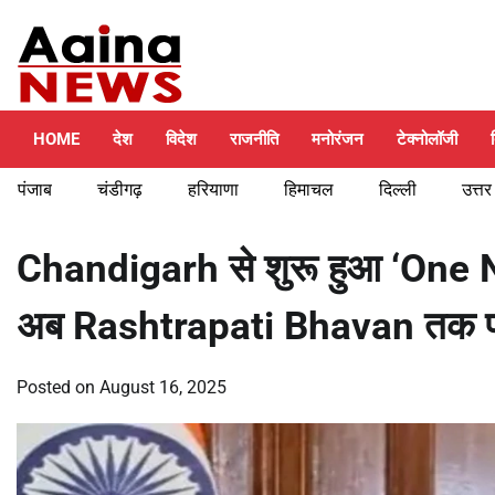
Skip
Thursday, August 6, 2026
to
content
HOME
देश
विदेश
राजनीति
मनोरंजन
टेक्नोलॉजी
पंजाब
चंडीगढ़
हरियाणा
हिमाचल
दिल्ली
उत्तर
Chandigarh से शुरू हुआ ‘On
अब Rashtrapati Bhavan तक पह
Posted on
August 16, 2025