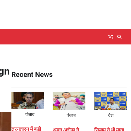
ign
Recent News
पंजाब
पंजाब
देश
तरनतारन में बड़ी
अमन अरोड़ा ने
सियाम ने भी माना,