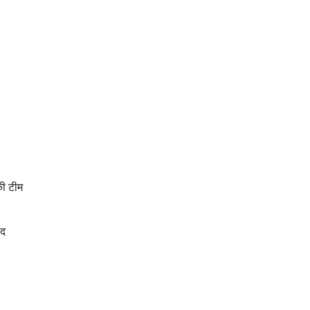
की टीम
ाद