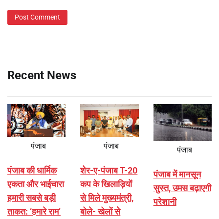
Recent News
पंजाब
पंजाब
पंजाब
पंजाब की धार्मिक
शेर-ए-पंजाब T-20
पंजाब में मानसून
एकता और भाईचारा
कप के खिलाड़ियों
सुस्त, उमस बढ़ाएगी
हमारी सबसे बड़ी
से मिले मुख्यमंत्री,
परेशानी
ताकत: ‘हमारे राम’
बोले- खेलों से