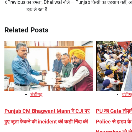
Previous:
का हमला, Dhaliwal बोले – Punjab किसी का एहसान नहीं, अ
navigation
हक़ ले रहा है
Related Posts
चंडीगढ़
चंडीग
Punjab CM Bhagwant Mann ने CJI पर
PU का Gate तोड़ने 
हुए जूता फेंकने की incident की कड़ी निंदा की
Police से झड़प के