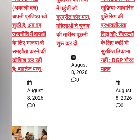
(अकाली दल)
ख़ुफ़िया-आधारित
में पहुंचीं डॉ.
अपनी प्रतिष्ठा खो
पुलिसिंग की
गुरप्रीत कौर मान,
चुकी है, अब वह
प्रभावशीलता
महिलाओं ने चुनाव
राजनीति में वापसी
सिद्ध की; गैंगस्टरों
की तारीख पूछनी
के लिए भाजपा से
के लिए कहीं भी
शुरू कर दी
समझौता करने की
सुरक्षित ठिकाना
कोशिश कर रही
नहीं : DGP गौरव
August
है: बलतेज पन्नू
यादव
8, 2026
0
August
August
8, 2026
8, 2026
0
0