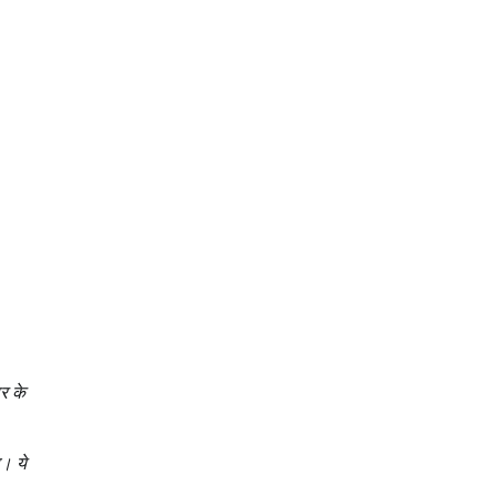
र के
ा। ये