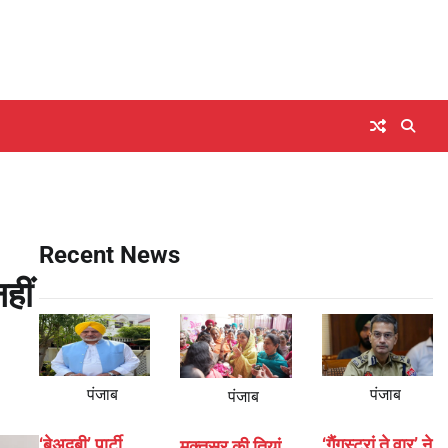
Recent News
हीं
पंजाब
पंजाब
पंजाब
‘बेअदबी’ पार्टी
‘गैंगस्टरां ते वार’ ने
मुक्तसर की तियां