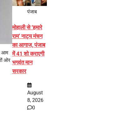
पंजाब
मोहाली से ‘हमारे
राम’ नाट्य मंचन
का आगाज, पंजाब
ाद आम
में 41 शो कराएगी
रों ओर
भगवंत मान
सरकार
August
8, 2026
0