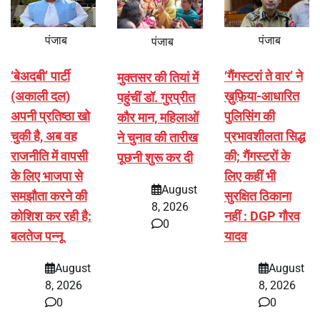
पंजाब
पंजाब
पंजाब
‘बेअदबी’ पार्टी
‘गैंगस्टरां ते वार’ ने
मुक्तसर की तियां में
(अकाली दल)
ख़ुफ़िया-आधारित
पहुंचीं डॉ. गुरप्रीत
अपनी प्रतिष्ठा खो
पुलिसिंग की
कौर मान, महिलाओं
चुकी है, अब वह
प्रभावशीलता सिद्ध
ने चुनाव की तारीख
राजनीति में वापसी
की; गैंगस्टरों के
पूछनी शुरू कर दी
के लिए भाजपा से
लिए कहीं भी
August
समझौता करने की
सुरक्षित ठिकाना
8, 2026
कोशिश कर रही है:
नहीं : DGP गौरव
0
बलतेज पन्नू
यादव
August
August
8, 2026
8, 2026
0
0