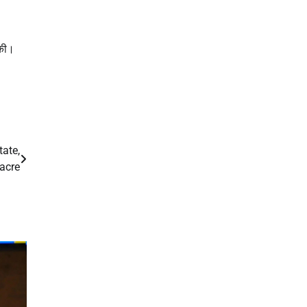
 की।
tate,
 acre