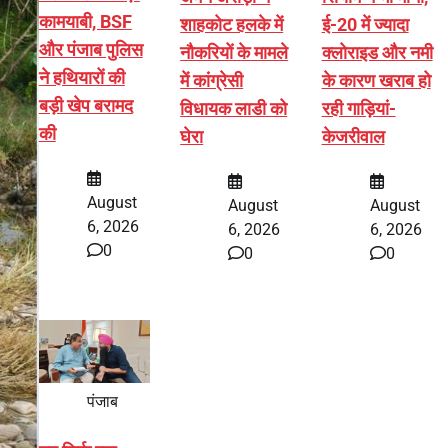
कामयाबी, BSF
शाहकोट हलके में
ई-20 में ज्यादा
और पंजाब पुलिस
नौकरियों के मामले
क्लोराइड और नमी
ने हथियारों की
में कांग्रेसी
के कारण खराब हो
बड़ी खेप बरामद
विधायक लाडी को
रही गाड़ियां-
की
घेरा
केजरीवाल
August
August
August
6, 2026
6, 2026
6, 2026
0
0
0
पंजाब