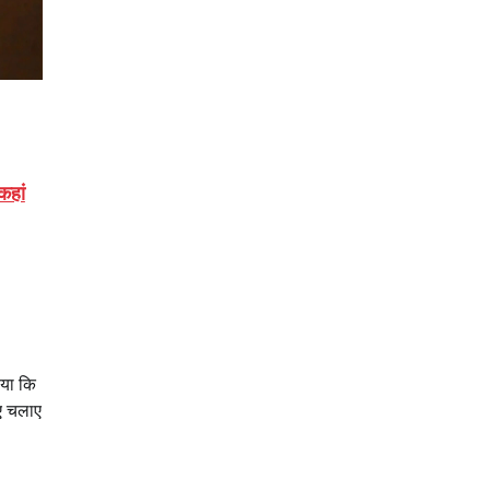
कहां
ाया कि
िए चलाए