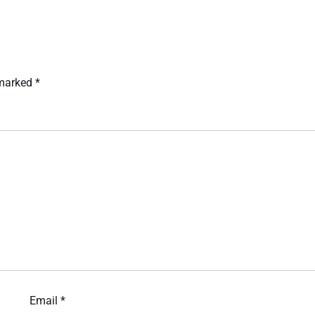
 marked
*
Email
*