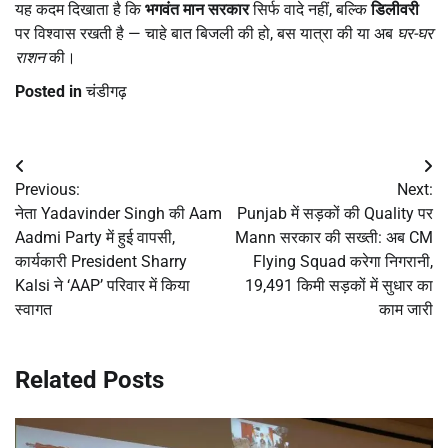
यह कदम दिखाता है कि
भगवंत मान सरकार
सिर्फ वादे नहीं, बल्कि
डिलीवरी
पर विश्वास रखती है — चाहे बात बिजली की हो, बस यात्रा की या अब
घर-घर
राशन
की।
Posted in
चंडीगढ़
Post
Previous:
Next:
navigation
नेता Yadavinder Singh की Aam
Punjab में सड़कों की Quality पर
Aadmi Party में हुई वापसी,
Mann सरकार की सख्ती: अब CM
कार्यकारी President Sharry
Flying Squad करेगा निगरानी,
Kalsi ने ‘AAP’ परिवार में किया
19,491 किमी सड़कों में सुधार का
स्वागत
काम जारी
Related Posts