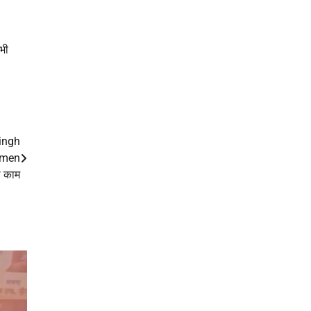
 भी
ingh
Women
ी काम