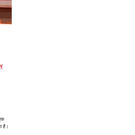
र
 एक
ा है।