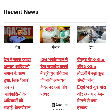
Recent News
देश
पंजाब
देश
देश में सबसे ज्यादा
CM भगवंत मान ने
बेंगलुरु के 3-Star
अन्याय आदिवासी
डेरा सचखंड बल्लां
और 5-Star
समाज के साथ
में श्री गुरु रविदास
होटलों में बड़ी फूड
हुआ, सिर्फ ‘‘आप’’
जी बाणी अध्ययन
सेफ्टी जांच,
लड़ रही
केंद्र पर रखा नींव
Expired दूध-मांस
आदिवासियों के
पत्थर
और खराब सब्जियां
अधिकारों की
मिलने से मचा
August
लड़ाई- केजरीवाल
हड़कंप