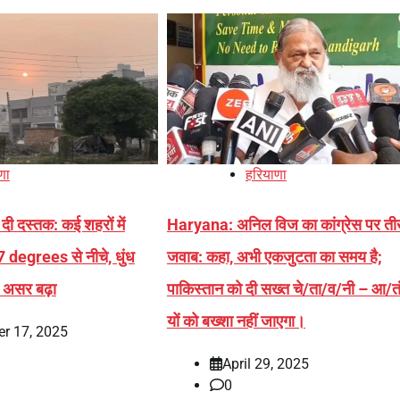
णा
हरियाणा
दी दस्तक: कई शहरों में
Haryana: अनिल विज का कांग्रेस पर ती
egrees से नीचे, धुंध
जवाब: कहा, अभी एकजुटता का समय है;
 असर बढ़ा
पाकिस्तान को दी सख्त चे/ता/व/नी – आ/त
यों को बख्शा नहीं जाएगा।
r 17, 2025
April 29, 2025
0