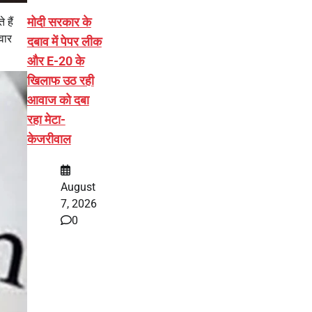
मोदी सरकार के
 हैं
वार
दबाव में पेपर लीक
और E-20 के
खिलाफ उठ रही
आवाज को दबा
रहा मेटा-
केजरीवाल
August
7, 2026
0