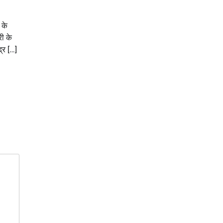
 के
ी के
्र […]