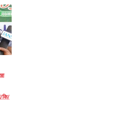
खा
ं/कि/