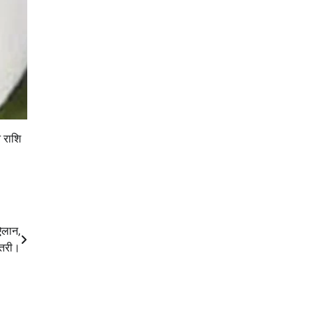
 राशि
ऐलान,
़ोतरी।