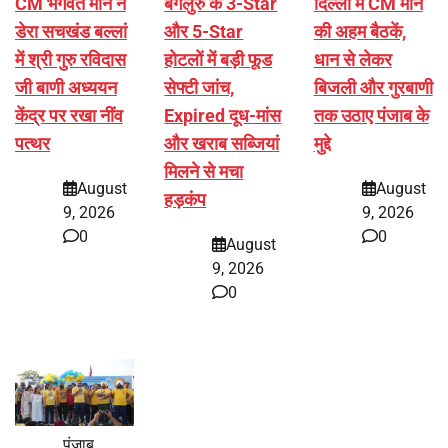
CM भगवंत मान ने
बेंगलुरु के 3-Star
दिल्ली में CM मान
डेरा सचखंड बल्लां
और 5-Star
की अहम बैठकें,
में श्री गुरु रविदास
होटलों में बड़ी फूड
धान से लेकर
जी बाणी अध्ययन
सेफ्टी जांच,
बिजली और गुरबाणी
केंद्र पर रखा नींव
Expired दूध-मांस
तक उठाए पंजाब के
पत्थर
और खराब सब्जियां
मुद्दे
मिलने से मचा
August
August
हड़कंप
9, 2026
9, 2026
0
0
August
9, 2026
0
पंजाब