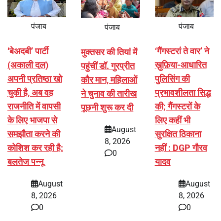
पंजाब
पंजाब
पंजाब
‘बेअदबी’ पार्टी
‘गैंगस्टरां ते वार’ ने
मुक्तसर की तियां में
(अकाली दल)
ख़ुफ़िया-आधारित
पहुंचीं डॉ. गुरप्रीत
अपनी प्रतिष्ठा खो
पुलिसिंग की
कौर मान, महिलाओं
चुकी है, अब वह
प्रभावशीलता सिद्ध
ने चुनाव की तारीख
राजनीति में वापसी
की; गैंगस्टरों के
पूछनी शुरू कर दी
के लिए भाजपा से
लिए कहीं भी
August
समझौता करने की
सुरक्षित ठिकाना
8, 2026
कोशिश कर रही है:
नहीं : DGP गौरव
0
बलतेज पन्नू
यादव
August
August
8, 2026
8, 2026
0
0