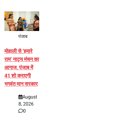
पंजाब
मोहाली से ‘हमारे
राम’ नाट्य मंचन का
आगाज, पंजाब में
41 शो कराएगी
भगवंत मान सरकार
August
8, 2026
0