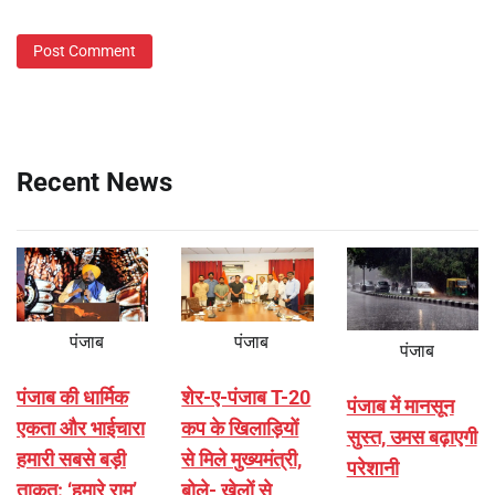
Recent News
पंजाब
पंजाब
पंजाब
पंजाब की धार्मिक
शेर-ए-पंजाब T-20
पंजाब में मानसून
एकता और भाईचारा
कप के खिलाड़ियों
सुस्त, उमस बढ़ाएगी
हमारी सबसे बड़ी
से मिले मुख्यमंत्री,
परेशानी
ताकत: ‘हमारे राम’
बोले- खेलों से