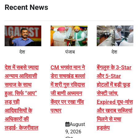
Recent News
देश
पंजाब
देश
देश में सबसे ज्यादा
CM भगवंत मान ने
बेंगलुरु के 3-Star
अन्याय आदिवासी
डेरा सचखंड बल्लां
और 5-Star
समाज के साथ
में श्री गुरु रविदास
होटलों में बड़ी फूड
हुआ, सिर्फ ‘‘आप’’
जी बाणी अध्ययन
सेफ्टी जांच,
लड़ रही
केंद्र पर रखा नींव
Expired दूध-मांस
आदिवासियों के
पत्थर
और खराब सब्जियां
अधिकारों की
मिलने से मचा
August
लड़ाई- केजरीवाल
हड़कंप
9, 2026