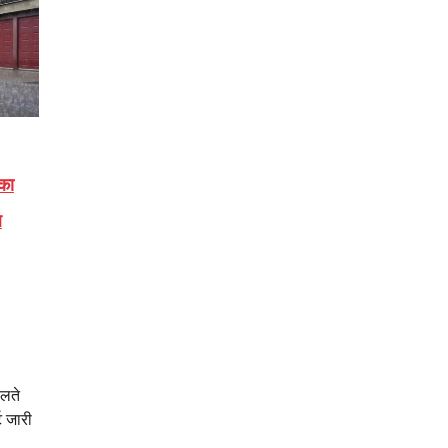
का
ल
लते
ट जारी