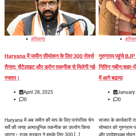
हरियाणा
हरिया
Haryana में जमीन सीमांकन के लिए 300 रोवर्स
गुरुग्राम पहुंचे BJP 
तैनात: सैटेलाइट और ड्रोन तकनीक से मिलेगी नई
नितिन नबीन:कहा-पीए
रफ्तार।
में आगे बढ़ाया
April 28, 2025
January
0
0
Haryana में अब जमीन की माप के लिए पारंपरिक चेन
भाजपा के कार्यकारी रा
सर्वे की जगह अत्याधुनिक तकनीक का उपयोग किया
सोमवार को गुरुग्राम पह
जाएगा। राज्य सरकार ने इसके लिए 300 […]
और प्रदेशाध्यक्ष मोह