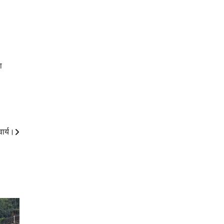
ा
ार्य।