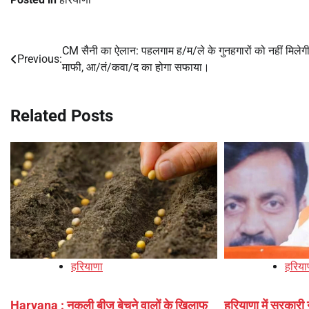
CM सैनी का ऐलान: पहलगाम ह/म/ले के गुनहगारों को नहीं मिलेग
Post
Previous:
माफी, आ/तं/कवा/द का होगा सफाया।
navigation
Related Posts
हरियाणा
हरिया
Haryana : नकली बीज बेचने वालों के खिलाफ
हरियाणा में सरकारी 