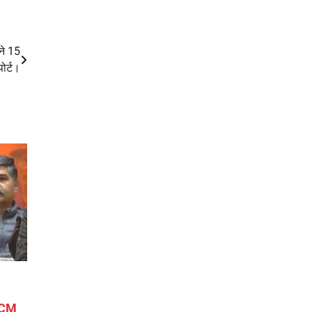
ने 15
पोर्ट।
, CM