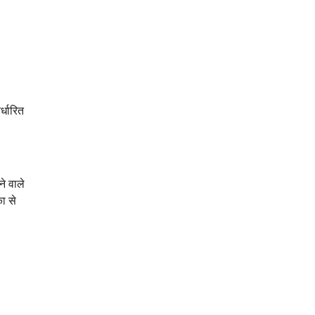
्धारित
े वाले
ा से